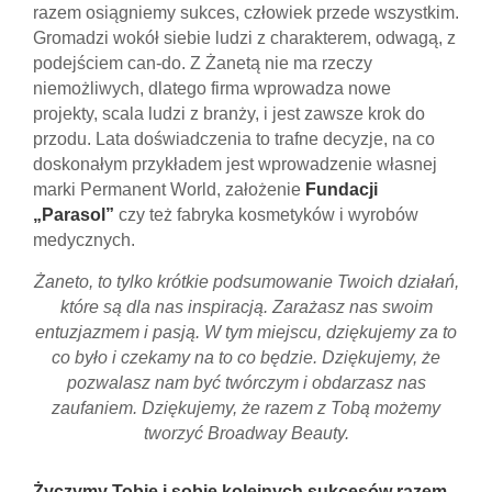
razem osiągniemy sukces, człowiek przede wszystkim.
Gromadzi wokół siebie ludzi z charakterem, odwagą, z
podejściem can-do. Z Żanetą nie ma rzeczy
niemożliwych, dlatego firma wprowadza nowe
projekty, scala ludzi z branży, i jest zawsze krok do
przodu. Lata doświadczenia to trafne decyzje, na co
doskonałym przykładem jest wprowadzenie własnej
marki Permanent World, założenie
Fundacji
„Parasol”
czy też fabryka kosmetyków i wyrobów
medycznych.
Żaneto, to tylko krótkie podsumowanie Twoich działań,
które są dla nas inspiracją. Zarażasz nas swoim
entuzjazmem i pasją. W tym miejscu, dziękujemy za to
co było i czekamy na to co będzie. Dziękujemy, że
pozwalasz nam być twórczym i obdarzasz nas
zaufaniem. Dziękujemy, że razem z Tobą możemy
tworzyć Broadway Beauty.
Życzymy Tobie i sobie kolejnych sukcesów razem.