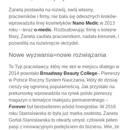
Żaneta postawiła na rozwój, swój własny,
pracowników i firmy, nie bała się odważnych kroków-
wprowadziła linię kosmetyków
Nano Medic
w 2013
roku – teraz
o-medic
. Rozbudowując firmę o kolejne
filary, Żaneta zaufała pracownikom, nadała kierunek, i
pozwoliła na rozwinięcie skrzydeł.
Nowe wyzwania=nowe rozwiązania
To Typ pracodawcy, który nie stoi w miejscu dlatego w
2014 powstało
Broadway Beauty College
– Pierwszy
w Polsce Roczny System Nauczania, który do dzisiaj
cieszy się ogromną popularnością. Jak przystało na
prekursorkę wprowadziła na rynek polski pierwszy
magazyn o tematyce makijażu permanentnego –
Forever
był bestsellerem wśród linergistów. W 2016
roku Stanislawska to była już marka osobista. Żaneta
Gortat-Stanisławska to otwarty umysł, człowiek pełen
pasji z innowacyjnym podejściem do biznesu. Wie, że