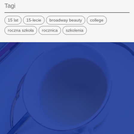
Tagi
15 lat
15-lecie
broadway beauty
college
roczna szkoła
rocznica
szkolenia