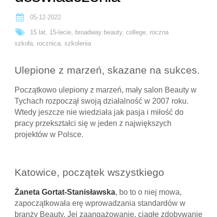
05-12-2022
15 lat
,
15-lecie
,
broadway beauty
,
college
,
roczna
szkoła
,
rocznica
,
szkolenia
Ulepione z marzeń, skazane na sukces.
Początkowo ulepiony z marzeń, mały salon Beauty w
Tychach rozpoczął swoją działalność w 2007 roku.
Wtedy jeszcze nie wiedziała jak pasja i miłość do
pracy przekształci się w jeden z największych
projektów w Polsce.
Katowice, początek wszystkiego
Żaneta Gortat-Stanisławska
, bo to o niej mowa,
zapoczątkowała erę wprowadzania standardów w
branży Beauty. Jej zaangażowanie, ciągłe zdobywanie