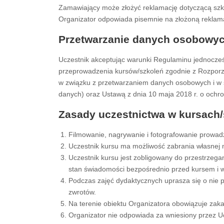
Zamawiający może złożyć reklamację dotyczącą szko
Organizator odpowiada pisemnie na złożoną reklamac
Przetwarzanie danych osobowy
Uczestnik akceptując warunki Regulaminu jednocze
przeprowadzenia kursów/szkoleń zgodnie z Rozporzą
w związku z przetwarzaniem danych osobowych i w 
danych) oraz Ustawą z dnia 10 maja 2018 r. o ochro
Zasady uczestnictwa w kursach/
Filmowanie, nagrywanie i fotografowanie prowad
Uczestnik kursu ma możliwość zabrania własnej m
Uczestnik kursu jest zobligowany do przestrzeg
stan świadomości bezpośrednio przed kursem i w 
Podczas zajęć dydaktycznych uprasza się o nie
zwrotów.
Na terenie obiektu Organizatora obowiązuje za
Organizator nie odpowiada za wniesiony przez Ucz