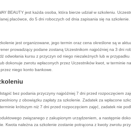
 BEAUTY jest każda osoba, która bierze udział w szkoleniu. Uczestn
nej placówce, do 5 dni roboczych od dnia zapisania się na szkolenie.
zkolenie jest organizowane, jego termin oraz cena określone są w aktua
rener prowadzący podane zostaną Uczestnikom najpóźniej na 3 dni ro
dź odwołania kursu z przyczyn od niego niezależnych lub w przypadku 
ub dokonuje zwrotu wpłaconych przez Uczestników kwot, w terminie naj
 przez niego konto bankowe.
zkoleniu
odstąpić bez podania przyczyny najpóźniej 7 dni przed rozpoczęciem za
t zwolniony z obowiązku zapłaty za szkolenie. Zadatek za wpłacone szko
terminie krótszym niż 7 dni przed rozpoczęciem zajęć, zadatek nie pod
roduktowego związanego z zakupionym urządzeniem, a następnie dokon
ie. Kwota należna za szkolenie zostanie potrącona z kwoty zwrotu przy