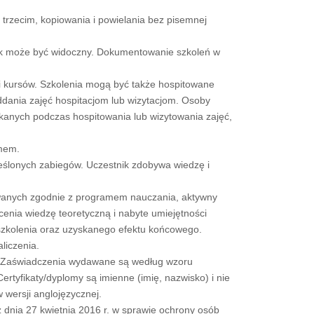
trzecim, kopiowania i powielania bez pisemnej
nik może być widoczny. Dokumentowanie szkoleń w
ści kursów. Szkolenia mogą być także hospitowane
dania zajęć hospitacjom lub wizytacjom. Osoby
skanych podczas hospitowania lub wizytowania zajęć,
amem.
eślonych zabiegów. Uczestnik zdobywa wiedzę i
zowanych zgodnie z programem nauczania, aktywny
cenia wiedzę teoretyczną i nabyte umiejętności
szkolenia oraz uzyskanego efektu końcowego.
liczenia.
u. Zaświadczenia wydawane są według wzoru
tyfikaty/dyplomy są imienne (imię, nazwisko) i nie
 wersji anglojęzycznej.
dnia 27 kwietnia 2016 r. w sprawie ochrony osób