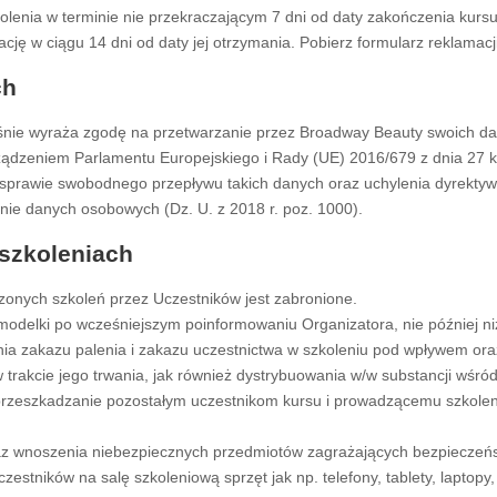
lenia w terminie nie przekraczającym 7 dni od daty zakończenia kursu
ję w ciągu 14 dni od daty jej otrzymania.
Pobierz formularz reklamacji
ch
śnie wyraża zgodę na przetwarzanie przez Broadway Beauty swoich dan
dzeniem Parlamentu Europejskiego i Rady (UE) 2016/679 z dnia 27 kw
sprawie swobodnego przepływu takich danych oraz uchylenia dyrektyw
nie danych osobowych (Dz. U. z 2018 r. poz. 1000).
szkoleniach
zonych szkoleń przez Uczestników jest zabronione.
odelki po wcześniejszym poinformowaniu Organizatora, nie później ni
ania zakazu palenia i zakazu uczestnictwa w szkoleniu pod wpływem or
trakcie jego trwania, jak również dystrybuowania w/w substancji wśró
 przeszkadzanie pozostałym uczestnikom kursu i prowadzącemu szkolen
kaz wnoszenia niebezpiecznych przedmiotów zagrażających bezpieczeń
estników na salę szkoleniową sprzęt jak np. telefony, tablety, laptop