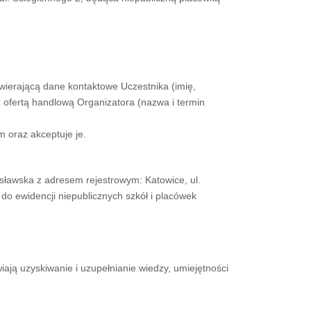
awierającą dane kontaktowe Uczestnika (imię,
z ofertą handlową Organizatora (nazwa i termin
m oraz akceptuje je.
awska z adresem rejestrowym: Katowice, ul.
 do ewidencji niepublicznych szkół i placówek
ją uzyskiwanie i uzupełnianie wiedzy, umiejętności