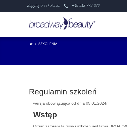
Zapytaj o szkolenie:
+48 512 773 626
/
SZKOLENIA
Regulamin szkoleń
wersja obowiązująca od dnia 05.01.2024r
Wstęp
Organizatorem kursów i szkoleń jest firma BROADW