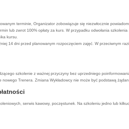
owanym terminie, Organizator zobowiązuje się niezwłocznie powiadomi
min lub zwrot 100% opłaty za kurs. W przypadku odwołania szkolenia 
ika kursu.
niej 14 dni przed planowanym rozpoczęciem zajęć. W przeciwnym razie
zącego szkolenie z ważnej przyczyny bez uprzedniego poinformowania
 nowego Trenera. Zmiana Wykładowcy nie może być podstawą żądania 
płatności
koleniowych, serwis kawowy, poczęstunek. Na szkoleniu jedno lub kilk