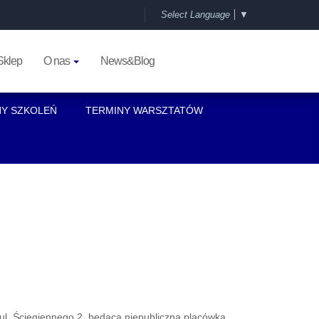
Select Language
▼
Sklep
O nas
News&Blog
NY SZKOLEŃ
TERMINY WARSZTATÓW
l. Ściegiennego 2, będąca niepubliczną placówką