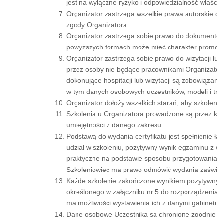
jest na wyłączne ryzyko i odpowiedzialność właści
Organizator zastrzega wszelkie prawa autorskie 
zgody Organizatora.
Organizator zastrzega sobie prawo do dokumento
powyższych formach może mieć charakter promocyjn
Organizator zastrzega sobie prawo do wizytacji l
przez osoby nie będące pracownikami Organizato
dokonujące hospitacji lub wizytacji są zobowiąz
w tym danych osobowych uczestników, modeli i t
Organizator dołoży wszelkich starań, aby szko
Szkolenia u Organizatora prowadzone są przez 
umiejętności z danego zakresu.
Podstawą do wydania certyfikatu jest spełnieni
udział w szkoleniu, pozytywny wynik egzaminu z 
praktyczne na podstawie sposobu przygotowania
Szkoleniowiec ma prawo odmówić wydania zaświad
Każde szkolenie zakończone wynikiem pozytywny
określonego w załączniku nr 5 do rozporządzenia
ma możliwości wystawienia ich z danymi gabinetu
Dane osobowe Uczestnika są chronione zgodnie 