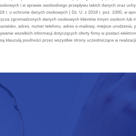
osobowych i w sprawie swobodnego przepływu takich danych oraz uchy
8 r. o ochronie danych osobowych ( Dz. U. z 2018 r. poz. 1000, w spos
e użycza zgromadzonych danych osobowych klientów innym osobom lub i
zwisko, adres, numer telefonu, adres e-mailowy, miejsce urodzenia, p
nie wszelkich informacji dotyczących oferty firmy w postaci elektroni
 są klauzulą poufności przez wszystkie strony uczestniczące w realizac