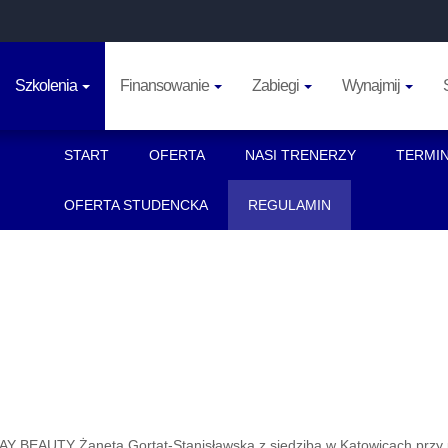
Szkolenia
Finansowanie
Zabiegi
Wynajmij
START
OFERTA
NASI TRENERZY
TERMI
OFERTA STUDENCKA
REGULAMIN
AY BEAUTY Żaneta Gortat-Stanisławska z siedzibą w Katowicach przy u