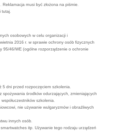
. Reklamacja musi być złożona na piśmie.
 tutaj.
ych osobowych w celu organizacji i
ietnia 2016 r. w sprawie ochrony osób fizycznych
y 95/46/WE (ogólne rozporządzenie o ochronie
ż 5 dni przed rozpoczęciem szkolenia.
az spożywania środków odurzających, zmieniających
d współuczestników szkolenia.
iowcowi, nie używanie wulgaryzmów i obraźliwych
stwu innych osób.
y, smartwatches itp. Używanie tego rodzaju urządzeń