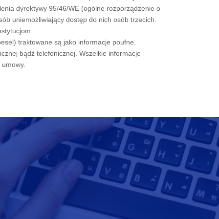
lenia dyrektywy 95/46/WE (ogólne rozporządzenie o
ób uniemożliwiający dostęp do nich osób trzecich.
nstytucjom.
esel) traktowane są jako informacje poufne.
cznej bądź telefonicznej. Wszelkie informacje
ji umowy.