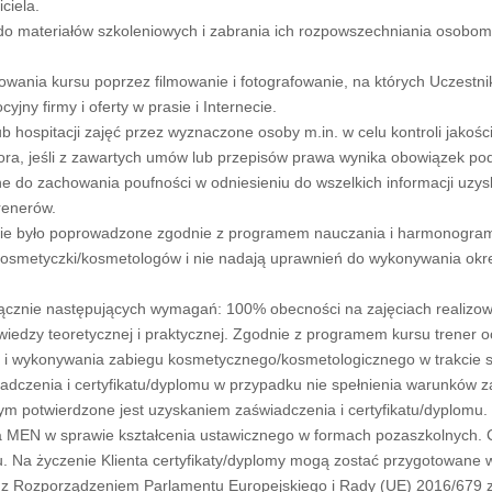
ciela.
do materiałów szkoleniowych i zabrania ich rozpowszechniania osobom 
wania kursu poprzez filmowanie i fotografowanie, na których Uczest
y firmy i oferty w prasie i Internecie.
ub hospitacji zajęć przez wyznaczone osoby m.in. w celu kontroli jako
ra, jeśli z zawartych umów lub przepisów prawa wynika obowiązek pod
ane do zachowania poufności w odniesieniu do wszelkich informacji uzy
renerów.
lenie było poprowadzone zgodnie z programem nauczania i harmonogr
kosmetyczki/kosmetologów i nie nadają uprawnień do wykonywania okr
e łącznie następujących wymagań: 100% obecności na zajęciach reali
wiedzy teoretycznej i praktycznej. Zgodnie z programem kursu trener o
 i wykonywania zabiegu kosmetycznego/kosmetologicznego w trakcie 
czenia i certyfikatu/dyplomu w przypadku nie spełnienia warunków za
m potwierdzone jest uzyskaniem zaświadczenia i certyfikatu/dyplom
 MEN w sprawie kształcenia ustawicznego w formach pozaszkolnych. Cer
. Na życzenie Klienta certyfikaty/dyplomy mogą zostać przygotowane w
z Rozporządzeniem Parlamentu Europejskiego i Rady (UE) 2016/679 z 