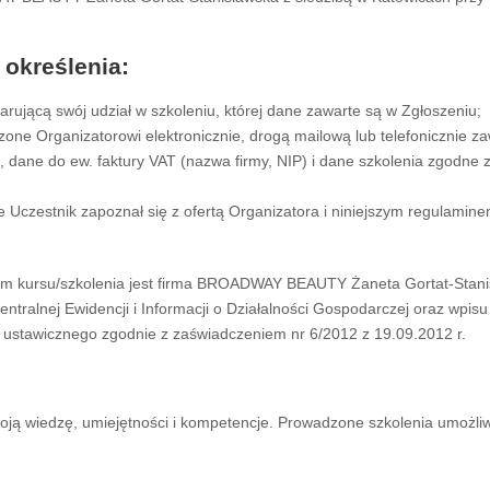
 określenia:
arującą swój udział w szkoleniu, której dane zawarte są w Zgłoszeniu;
zone Organizatorowi elektronicznie, drogą mailową lub telefonicznie z
, dane do ew. faktury VAT (nazwa firmy, NIP) i dane szkolenia zgodne 
 Uczestnik zapoznał się z ofertą Organizatora i niniejszym regulamine
 kursu/szkolenia jest firma BROADWAY BEAUTY Żaneta Gortat-Stanisł
ntralnej Ewidencji i Informacji o Działalności Gospodarczej oraz wpisu
a ustawicznego zgodnie z zaświadczeniem nr 6/2012 z 19.09.2012 r.
ą wiedzę, umiejętności i kompetencje. Prowadzone szkolenia umożliwia