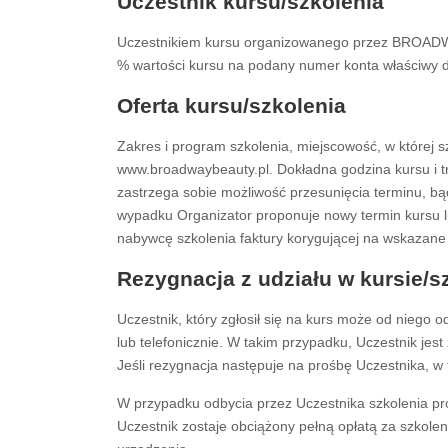
Uczestnik kursu/szkolenia
Uczestnikiem kursu organizowanego przez BROADWAY
% wartości kursu na podany numer konta właściwy da
Oferta kursu/szkolenia
Zakres i program szkolenia, miejscowość, w której s
www.broadwaybeauty.pl. Dokładna godzina kursu i t
zastrzega sobie możliwość przesunięcia terminu, bą
wypadku Organizator proponuje nowy termin kursu l
nabywcę szkolenia faktury korygującej na wskazane
Rezygnacja z udziału w kursie/s
Uczestnik, który zgłosił się na kurs może od niego 
lub telefonicznie. W takim przypadku, Uczestnik jes
Jeśli rezygnacja następuje na prośbę Uczestnika, w 
W przypadku odbycia przez Uczestnika szkolenia p
Uczestnik zostaje obciążony pełną opłatą za szkolen