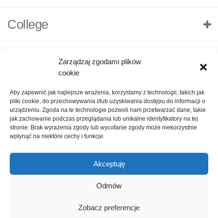
College
Zarządzaj zgodami plików
cookie
Aby zapewnić jak najlepsze wrażenia, korzystamy z technologii, takich jak
pliki cookie, do przechowywania i/lub uzyskiwania dostępu do informacji o
urządzeniu. Zgoda na te technologie pozwoli nam przetwarzać dane, takie
jak zachowanie podczas przeglądania lub unikalne identyfikatory na tej
stronie. Brak wyrażenia zgody lub wycofanie zgody może niekorzystnie
wpłynąć na niektóre cechy i funkcje.
Akceptuję
O nas
Polityka Prywatności
Kontakt
Zadaj pytanie
Odmów
Oceń nas!
1
Zobacz preferencje