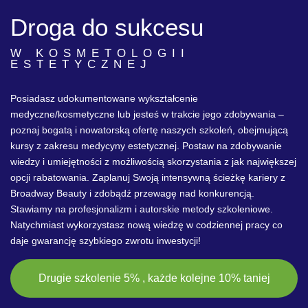
Droga do sukcesu
W KOSMETOLOGII
ESTETYCZNEJ
Posiadasz udokumentowane wykształcenie
medyczne/kosmetyczne lub jesteś w trakcie jego zdobywania –
poznaj bogatą i nowatorską ofertę naszych szkoleń, obejmującą
kursy z zakresu medycyny estetycznej. Postaw na zdobywanie
wiedzy i umiejętności z możliwością skorzystania z jak największej
opcji rabatowania. Zaplanuj Swoją intensywną ścieżkę kariery z
Broadway Beauty i zdobądź przewagę nad konkurencją.
Stawiamy na profesjonalizm i autorskie metody szkoleniowe.
Natychmiast wykorzystasz nową wiedzę w codziennej pracy co
daje gwarancję szybkiego zwrotu inwestycji!
Drugie szkolenie 5% , każde kolejne 10% taniej