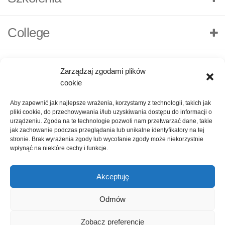
College
Zarządzaj zgodami plików
cookie
Aby zapewnić jak najlepsze wrażenia, korzystamy z technologii, takich jak
pliki cookie, do przechowywania i/lub uzyskiwania dostępu do informacji o
urządzeniu. Zgoda na te technologie pozwoli nam przetwarzać dane, takie
jak zachowanie podczas przeglądania lub unikalne identyfikatory na tej
stronie. Brak wyrażenia zgody lub wycofanie zgody może niekorzystnie
wpłynąć na niektóre cechy i funkcje.
Akceptuję
O nas
Polityka Prywatności
Kontakt
Zadaj pytanie
Odmów
Oceń nas!
1
Zobacz preferencje