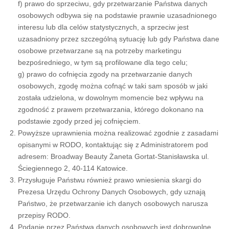
f) prawo do sprzeciwu, gdy przetwarzanie Państwa danych
osobowych odbywa się na podstawie prawnie uzasadnionego
interesu lub dla celów statystycznych, a sprzeciw jest
uzasadniony przez szczególną sytuację lub gdy Państwa dane
osobowe przetwarzane są na potrzeby marketingu
bezpośredniego, w tym są profilowane dla tego celu;
g) prawo do cofnięcia zgody na przetwarzanie danych
osobowych, zgodę można cofnąć w taki sam sposób w jaki
została udzielona, w dowolnym momencie bez wpływu na
zgodność z prawem przetwarzania, którego dokonano na
podstawie zgody przed jej cofnięciem.
Powyższe uprawnienia można realizować zgodnie z zasadami
opisanymi w RODO, kontaktując się z Administratorem pod
adresem: Broadway Beauty Żaneta Gortat-Stanisławska ul.
Ściegiennego 2, 40-114 Katowice.
Przysługuje Państwu również prawo wniesienia skargi do
Prezesa Urzędu Ochrony Danych Osobowych, gdy uznają
Państwo, że przetwarzanie ich danych osobowych narusza
przepisy RODO.
Podanie przez Państwa danych osobowych jest dobrowolne,