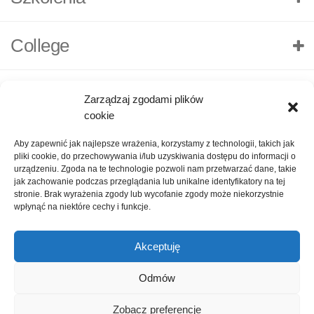
College
Zarządzaj zgodami plików
cookie
Aby zapewnić jak najlepsze wrażenia, korzystamy z technologii, takich jak
pliki cookie, do przechowywania i/lub uzyskiwania dostępu do informacji o
urządzeniu. Zgoda na te technologie pozwoli nam przetwarzać dane, takie
jak zachowanie podczas przeglądania lub unikalne identyfikatory na tej
stronie. Brak wyrażenia zgody lub wycofanie zgody może niekorzystnie
wpłynąć na niektóre cechy i funkcje.
Akceptuję
O nas
Polityka Prywatności
Kontakt
Zadaj pytanie
Odmów
Oceń nas!
1
Zobacz preferencje