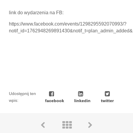
link do wydarzenia na FB:
https://www.facebook.com/events/1298295592070993/?
notif_id=1762948269891430&notif_t=plan_admin_added&r
Udostępnij ten
wpis:
facebook
linkedin
twitter