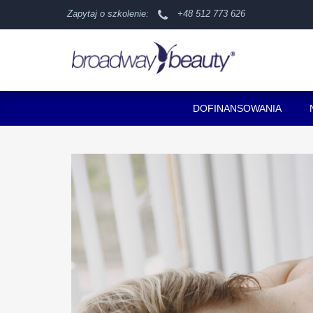
Zapytaj o szkolenie:
+48 512 773 626
DOFINANSOWANIA