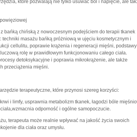
zędzia, które pozwalają nie tylko usuwać ból i napięcie, ale ta
 powięziowej
cy z bańką chińską z nowoczesnym podejściem do terapii tkanek
ą: techniki masażu bańką próżniową w ujęciu kosmetycznym i
cji cellulitu, poprawie krążenia i regeneracji mięśni, podstawy
 kluczową rolę w prawidłowym funkcjonowaniu całego ciała.
rocesy detoksykacyjne i poprawia mikrokrążenie, ale także
ch przeciążenia mięśni.
narzędzie terapeutyczne, które przynosi szereg korzyści:
 krwi i limfy, usprawnia metabolizm tkanek, łagodzi bóle mięśni
ć ciała,wzmacnia odporność i ogólne samopoczucie.
, terapeuta może realnie wpływać na jakość życia swoich
ukojenie dla ciała oraz umysłu.