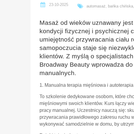
23-10-2025
automasaż
,
bańka chińska
Masaż od wieków uznawany jest 
kondycji fizycznej i psychicznej
umiejętność przywracania ciału 
samopoczucia staje się niezwykle
klientów. Z myślą o specjalista
Broadway Beauty wprowadza do of
manualnych.
1. Manualna terapia mięśniowa i autoterapia
To szkolenie dedykowane osobom, które chc
mięśniowymi swoich klientów. Kurs łączy wie
pracy manualnej. Uczestnicy nauczą się: sk
przywracania prawidłowego zakresu ruchu w s
wykonywać samodzielnie w domu, by utrzymać