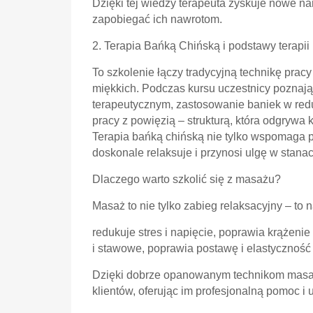
Dzięki tej wiedzy terapeuta zyskuje nowe nar
zapobiegać ich nawrotom.
2. Terapia Bańką Chińską i podstawy terapii
To szkolenie łączy tradycyjną technikę pra
miękkich. Podczas kursu uczestnicy poznaj
terapeutycznym, zastosowanie baniek w reduk
pracy z powięzią – strukturą, która odgrywa
Terapia bańką chińską nie tylko wspomaga p
doskonale relaksuje i przynosi ulgę w stana
Dlaczego warto szkolić się z masażu?
Masaż to nie tylko zabieg relaksacyjny – to 
redukuje stres i napięcie, poprawia krążenie
i stawowe, poprawia postawę i elastycznoś
Dzięki dobrze opanowanym technikom masażu
klientów, oferując im profesjonalną pomoc i 