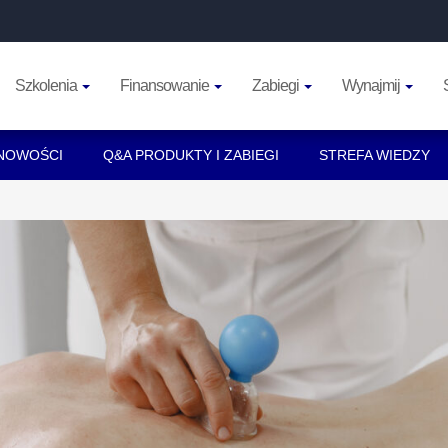
Szkolenia
Finansowanie
Zabiegi
Wynajmij
NOWOŚCI
Q&A PRODUKTY I ZABIEGI
STREFA WIEDZY