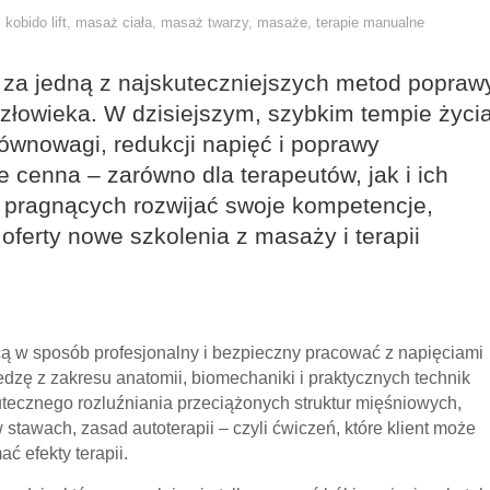
,
kobido lift
,
masaż ciała
,
masaż twarzy
,
masaże
,
terapie manualne
za jedną z najskuteczniejszych metod popraw
 człowieka. W dzisiejszym, szybkim tempie życia
równowagi, redukcji napięć i poprawy
 cenna – zarówno dla terapeutów, jak i ich
ch pragnących rozwijać swoje kompetencje,
erty nowe szkolenia z masaży i terapii
ą w sposób profesjonalny i bezpieczny pracować z napięciami
dzę z zakresu anatomii, biomechaniki i praktycznych technik
utecznego rozluźniania przeciążonych struktur mięśniowych,
tawach, zasad autoterapii – czyli ćwiczeń, które klient może
 efekty terapii.