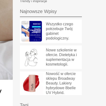
Trendy i inspiracje
Najnowsze Wpisy
Wszystko czego
potrzebuje Twój
gabinet
podologiczny.
Nowe szkolenie w
ofercie. Dietetyka i
suplementacja w
kosmetologii.
Nowość w ofercie
sklepu Broadway
Beauty. Lakiery
hybrydowe 8belle
y
UV Hybrid.
Tagi