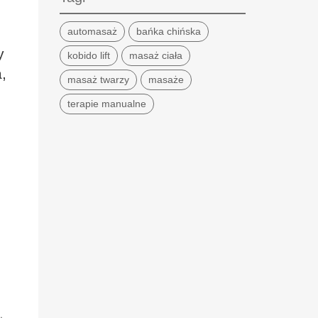
automasaż
bańka chińska
y
kobido lift
masaż ciała
,
masaż twarzy
masaże
terapie manualne