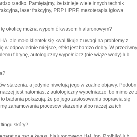
bardzo rzadko. Pamiętajmy, że istnieje wiele innych technik
rakcyjna, laser frakcyjny, PRP i iPRF, mezoterapia igłowa
zy tę okolicę można wypełnić kwasem hialuronowym?
 HA, ale mało klientek się kwalifikuje z uwagi na problemy z
 się w odpowiednie miejsce, efekt jest bardzo dobry. W przeciwn
blemu fibrynę, autologiczny wypełniacz (nie wiąże wody) lub
ia?
w starzenia, a jedynie niwelują jego wizualne objawy. Podobn
naczej jest natomiast z autologiczny wypełniacze, bo mimo że 
, to badania pokazują, że po jego zastosowaniu poprawia się
formę zahamowania procesów starzenia albo raczej za ich
iftingu skóry?
j preparat na bazie kwasu hialuronowego H+L (np. Profhilo) lub