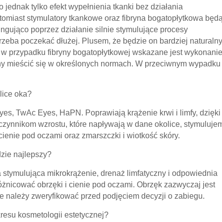
jednak tylko efekt wypełnienia tkanki bez działania
omiast stymulatory tkankowe oraz fibryna bogatopłytkowa będ
tingująco poprzez działanie silnie stymulujące procesy
trzeba poczekać dłużej. Plusem, że będzie on bardziej naturaln
e w przypadku fibryny bogatopłytkowej wskazane jest wykonani
ny mieścić się w określonych normach. W przeciwnym wypadku
olice oka?
yes, TwAc Eyes, HaPN. Poprawiają krążenie krwi i limfy, dzięki
zynnikom wzrostu, które napływają w dane okolice, stymuluje
cienie pod oczami oraz zmarszczki i wiotkość skóry.
dzie najlepszy?
 stymulująca mikrokrążenie, drenaż limfatyczny i odpowiednia
nicować obrzęki i cienie pod oczami. Obrzęk zazwyczaj jest
óre należy zweryfikować przed podjęciem decyzji o zabiegu.
kresu kosmetologii estetycznej?