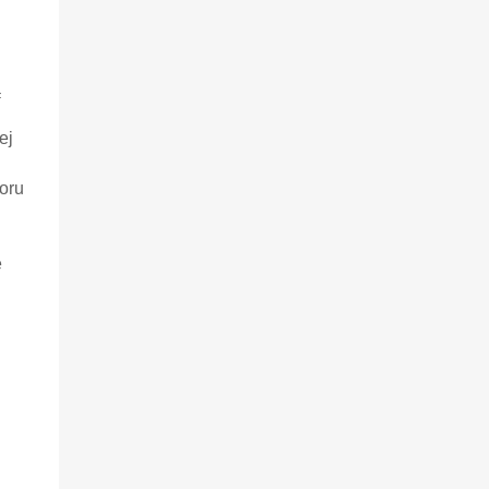
ą
ej
loru
ę