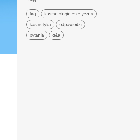
faq
kosmetologia estetyczna
kosmetyka
odpowiedzi
pytania
q&a