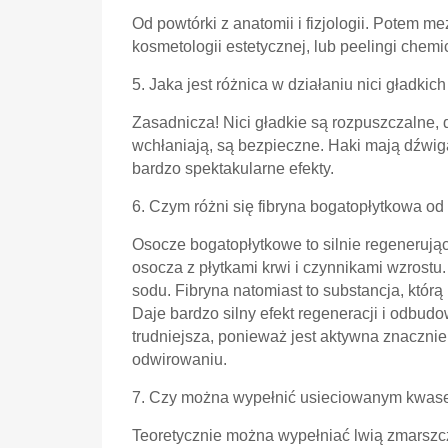
Od powtórki z anatomii i fizjologii. Potem m
kosmetologii estetycznej, lub peelingi chemi
5. Jaka jest różnica w działaniu nici gładkic
Zasadnicza! Nici gładkie są rozpuszczalne, d
wchłaniają, są bezpieczne. Haki mają dźwiga
bardzo spektakularne efekty.
6. Czym różni się fibryna bogatopłytkowa o
Osocze bogatopłytkowe to silnie regenerując
osocza z płytkami krwi i czynnikami wzrostu.
sodu. Fibryna natomiast to substancja, któr
Daje bardzo silny efekt regeneracji i odbudo
trudniejsza, ponieważ jest aktywna znacznie
odwirowaniu.
7. Czy można wypełnić usieciowanym kwase
Teoretycznie można wypełniać lwią zmarszcz