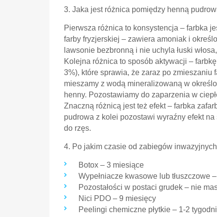
3. Jaka jest różnica pomiędzy henną pudrow
Pierwsza różnica to konsystencja – farbka jes
farby fryzjerskiej – zawiera amoniak i okre
lawsonie bezbronną i nie uchyla łuski włosa,
Kolejna różnica to sposób aktywacji – farbk
3%), które sprawia, że zaraz po zmieszaniu 
mieszamy z wodą mineralizowaną w określonej
henny. Pozostawiamy do zaparzenia w ciepłe
Znaczną różnicą jest też efekt – farbka zaf
pudrowa z kolei pozostawi wyraźny efekt na 
do rzęs.
4. Po jakim czasie od zabiegów inwazyjnyc
Botox – 3 miesiące
Wypełniacze kwasowe lub tłuszczowe –
Pozostałości w postaci grudek – nie ma
Nici PDO – 9 miesięcy
Peelingi chemiczne płytkie – 1-2 tygodn