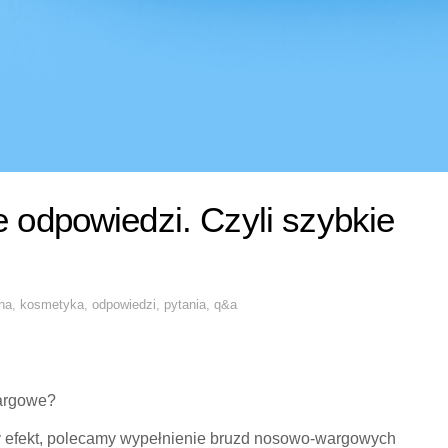
 odpowiedzi. Czyli szybkie
na
,
kosmetyka
,
odpowiedzi
,
pytania
,
q&a
wargowe?
 efekt, polecamy wypełnienie bruzd nosowo-wargowych