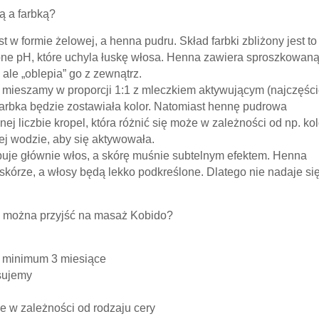
ą a farbką?
t w formie żelowej, a henna pudru. Skład farbki zbliżony jest to
ślone pH, które uchyla łuskę włosa. Henna zawiera sproszkowan
 ale „oblepia” go z zewnątrz.
ę mieszamy w proporcji 1:1 z mleczkiem aktywującym (najczęści
farbka będzie zostawiała kolor. Natomiast hennę pudrowa
 liczbie kropel, która różnić się może w zależności od np. ko
j wodzie, aby się aktywowała.
arbuje głównie włos, a skórę muśnie subtelnym efektem. Henna
skórze, a włosy będą lekko podkreślone. Dlatego nie nadaje si
h można przyjść na masaż Kobido?
 minimum 3 miesiące
sujemy
ie w zależności od rodzaju cery