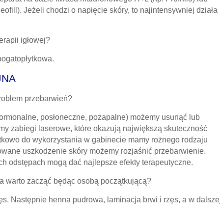
fill). Jeżeli chodzi o napięcie skóry, to najintensywniej działa
rapii igłowej?
bogatopłytkowa.
JNA
problem przebarwień?
hormonalne, posłoneczne, pozapalne) możemy usunąć lub
my zabiegi laserowe, które okazują największą skuteczność
atkowo do wykorzystania w gabinecie mamy rożnego rodzaju
lowane uszkodzenie skóry możemy rozjaśnić przebarwienie.
 odstępach mogą dać najlepsze efekty terapeutyczne.
ka warto zacząć będąc osobą początkującą?
ęs. Następnie henna pudrowa, laminacja brwi i rzęs, a w dalsze