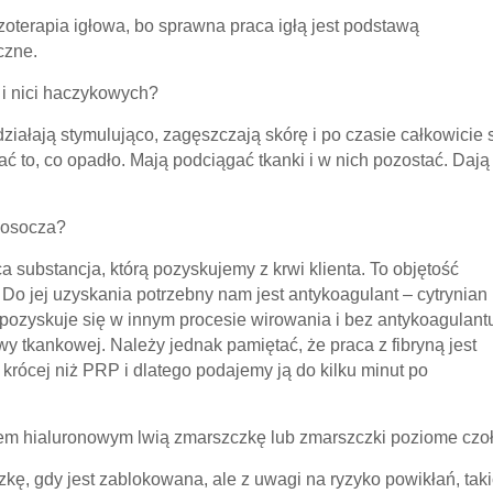
ezoterapia igłowa, bo sprawna praca igłą jest podstawą
czne.
h i nici haczykowych?
ziałają stymulująco, zagęszczają skórę i po czasie całkowicie 
ć to, co opadło. Mają podciągać tkanki i w nich pozostać. Dają
d osocza?
a substancja, którą pozyskujemy z krwi klienta. To objętość
 Do jej uzyskania potrzebny nam jest antykoagulant – cytrynian
ą pozyskuje się w innym procesie wirowania i bez antykoagulant
wy tkankowej. Należy jednak pamiętać, że praca z fibryną jest
 krócej niż PRP i dlatego podajemy ją do kilku minut po
m hialuronowym lwią zmarszczkę lub zmarszczki poziome czo
kę, gdy jest zablokowana, ale z uwagi na ryzyko powikłań, tak