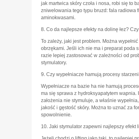
jak martwica skóry czoła i nosa, robi się to 
zniwelowania tego typu bruzd: fala radiowa f
aminokwasami.
8. Co da najlepsze efekty na dolinę łez? C
To zależy, jaki jest problem. Można wypełnić
obrzękami. Jeśli ich nie ma i preparat poda
razie lepiej zastosować w zależności od pro
stymulatory.
9. Czy wypełniacze hamują procesy starzen
Wypełniacze na bazie ha nie hamują procesó
ma się sprawa z hydroksyapatytem wapnia. I
założenia nie stymuluje, a właśnie wypełnia
jakość i gęstość skóry. Można to uznać za 
spowolnienie.
10. Jaki stymulator zapewni najlepszy efekt l
Jeżeli chodzi o lifting jako taki, to najlepie