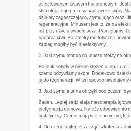
usieciowanym kwasem hialuronowym. Jest to 
stymulującego procesy naprawcze skóry. Nat
działały zagęszczająco, stymulująco oraz lif
regeneracyjne. Minusem jest to, że na efekt 
niż przy użyciu wypełniacza. Pamiętajmy, ż
badania krwi. Parametry morfotyczne powin
zabieg mógłby być nieefektywny.
2. Jaki stymulator da najlepsze efekty na ok
Polinukleotydy w niskim stężeniu, np. LumiE
czemu odżywiamy skórę. Dodatkowo dzięki c
ją do regeneracji. W ten sposób niwelujemy 
3. Jaki stymulator na obrzęki pod oczami bę
Żaden. Lepiej zadziałają mezoterapia igłowa
pielęgnacja domowa. Należy odpowiednio róż
limfatyczny. Cienie mają wiele przyczyn, kt
4. Od czego najlepiej zacząć szkolenia z za