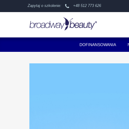
Zapytaj o szkolenie:
+48 512 773 626
DOFINANSOWANIA