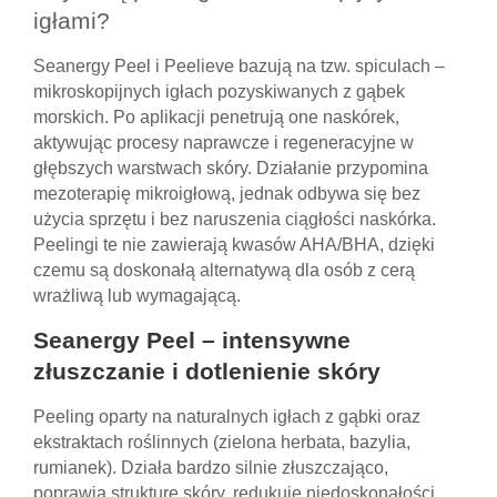
igłami?
Seanergy Peel i Peelieve bazują na tzw. spiculach –
mikroskopijnych igłach pozyskiwanych z gąbek
morskich. Po aplikacji penetrują one naskórek,
aktywując procesy naprawcze i regeneracyjne w
głębszych warstwach skóry. Działanie przypomina
mezoterapię mikroigłową, jednak odbywa się bez
użycia sprzętu i bez naruszenia ciągłości naskórka.
Peelingi te nie zawierają kwasów AHA/BHA, dzięki
czemu są doskonałą alternatywą dla osób z cerą
wrażliwą lub wymagającą.
Seanergy Peel – intensywne
złuszczanie i dotlenienie skóry
Peeling oparty na naturalnych igłach z gąbki oraz
ekstraktach roślinnych (zielona herbata, bazylia,
rumianek). Działa bardzo silnie złuszczająco,
poprawia strukturę skóry, redukuje niedoskonałości,