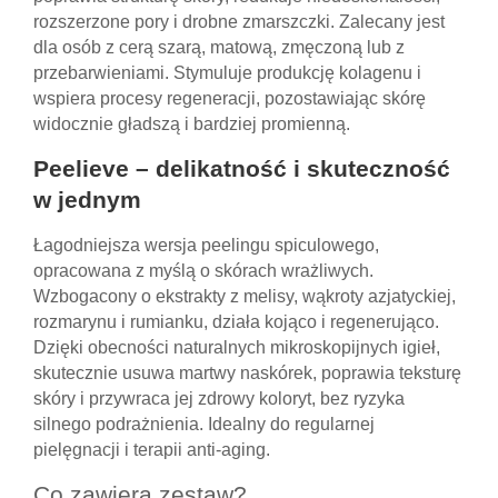
rozszerzone pory i drobne zmarszczki. Zalecany jest
dla osób z cerą szarą, matową, zmęczoną lub z
przebarwieniami. Stymuluje produkcję kolagenu i
wspiera procesy regeneracji, pozostawiając skórę
widocznie gładszą i bardziej promienną.
Peelieve – delikatność i skuteczność
w jednym
Łagodniejsza wersja peelingu spiculowego,
opracowana z myślą o skórach wrażliwych.
Wzbogacony o ekstrakty z melisy, wąkroty azjatyckiej,
rozmarynu i rumianku, działa kojąco i regenerująco.
Dzięki obecności naturalnych mikroskopijnych igieł,
skutecznie usuwa martwy naskórek, poprawia teksturę
skóry i przywraca jej zdrowy koloryt, bez ryzyka
silnego podrażnienia. Idealny do regularnej
pielęgnacji i terapii anti-aging.
Co zawiera zestaw?