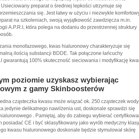
 Usieciowany preparat o średniej lepkości utrzymuje się
rzemieszczania się. Jest łatwy w użyciu i niezwykle komfortow
parat na szkoleniach, swoją wyjątkowość zawdzięcza m.in.
gii A.P.R.I, która polega na dodaniu do przestrzennej struktury
posób.
ania monofazowego, kwas hialuronowy charakteryzuje się
malną ilością substancji BDDE. Tak połączone łańcuchy
.I gwarantują 100% skuteczność sieciowania i modyfikację kwa
zym poziomie uzyskasz wybierając
onowym z gamy Skinboosterów
. Jedna cząsteczka kwasu może wiązać ok. 250 cząsteczek wody
ka jedynie delikatnego nawilżenia ust, doskonale sprawdzi się
ialuronowego . Pamiętaj, aby do zabiegu wybierać certyfikow
en posiadać CE i być sklasyfikowany jako wyrób medyczny klasy I
ego kwasu hialuronowego doskonale będzie stymulował skórę