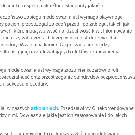
do iniekcji i spełnia określone standardy jakości.
eczeństwo zabiegu modelowania ust wymaga aktywnego
 pacjent przestrzegał zaleceń przed i po zabiegu, takich jak
owych, które mogą wpływać na krzepliwość krwi. Informowanie
obach czy zaburzeniach krzepliwości jest kluczowe dla
rocedury. Wzajemna komunikacja i zaufanie między
dla osiągnięcia zadowalających efektów i zapewnienia
gu modelowania ust wymaga zrozumienia zarówno roli
powiedzialność oraz przestrzeganie standardów bezpieczeństwa
ent sukcesu procedury.
ział w naszych
szkoleniach
. Przedstawimy Ci rekomendowane
y nimi. Dowiesz się jakie jest ich zastosowanie i do jakich
kwasu hialuronowego to najlepszy wybór do modelowania,