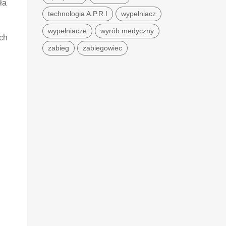
ła
technologia A.P.R.I
wypełniacz
wypełniacze
wyrób medyczny
ch
zabieg
zabiegowiec