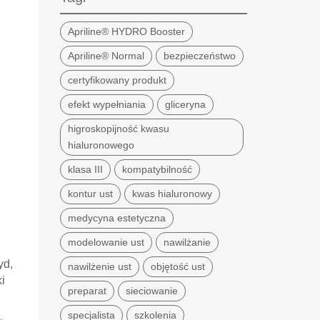
Apriline® HYDRO Booster
Apriline® Normal
bezpieczeństwo
certyfikowany produkt
efekt wypełniania
gliceryna
higroskopijność kwasu
hialuronowego
klasa III
kompatybilność
kontur ust
kwas hialuronowy
medycyna estetyczna
modelowanie ust
nawilżanie
yd,
nawilżenie ust
objętość ust
i
preparat
sieciowanie
specjalista
szkolenia