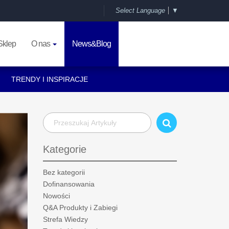
Select Language
▼
Sklep
O nas
News&Blog
TRENDY I INSPIRACJE
Kategorie
Bez kategorii
Dofinansowania
Nowości
Q&A Produkty i Zabiegi
Strefa Wiedzy