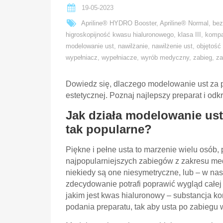
19-05-2023
Apriline® HYDRO Booster
,
Apriline® Normal
,
bez
higroskopijność kwasu hialuronowego
,
klasa III
,
kompa
modelowanie ust
,
nawilżanie
,
nawilżenie ust
,
objętość
wypełniacz
,
wypełniacze
,
wyrób medyczny
,
zabieg
,
za
Dowiedz się, dlaczego modelowanie ust za 
estetycznej. Poznaj najlepszy preparat i odkr
Jak działa modelowanie us
tak popularne?
Piękne i pełne usta to marzenie wielu osób,
najpopularniejszych zabiegów z zakresu medy
niekiedy są one niesymetryczne, lub – w n
zdecydowanie potrafi poprawić wygląd całej
jakim jest kwas hialuronowy – substancja k
podania preparatu, tak aby usta po zabiegu 