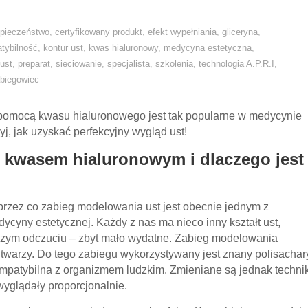
pieczeństwo
,
certyfikowany produkt
,
efekt wypełniania
,
gliceryna
,
tybilność
,
kontur ust
,
kwas hialuronowy
,
medycyna estetyczna
,
 ust
,
preparat
,
sieciowanie
,
specjalista
,
szkolenia
,
technologia A.P.R.I
,
biegowiec
pomocą kwasu hialuronowego jest tak popularne w medycynie
yj, jak uzyskać perfekcyjny wygląd ust!
t kwasem hialuronowym i dlaczego jest
 przez co zabieg modelowania ust jest obecnie jednym z
cyny estetycznej. Każdy z nas ma nieco inny kształt ust,
aszym odczuciu – zbyt mało wydatne. Zabieg modelowania
 twarzy. Do tego zabiegu wykorzystywany jest znany polisachar
ompatybilna z organizmem ludzkim. Zmieniane są jednak technik
wyglądały proporcjonalnie.