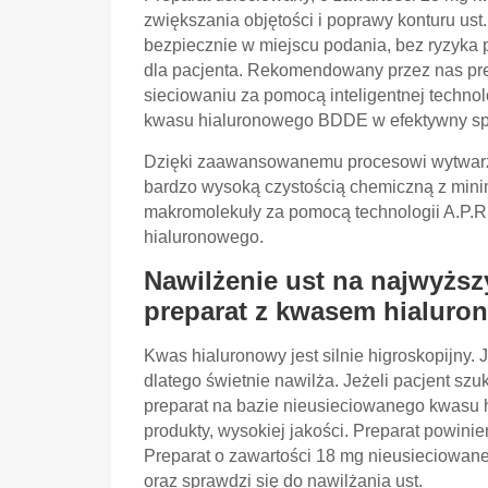
zwiększania objętości i poprawy konturu ust.
bezpiecznie w miejscu podania, bez ryzyka p
dla pacjenta. Rekomendowany przez nas pre
sieciowaniu za pomocą inteligentnej technolo
kwasu hialuronowego BDDE w efektywny s
Dzięki zaawansowanemu procesowi wytwarz
bardzo wysoką czystością chemiczną z mini
makromolekuły za pomocą technologii A.P.R
hialuronowego.
Nawilżenie ust na najwyżs
preparat z kwasem hialur
Kwas hialuronowy jest silnie higroskopijny
dlatego świetnie nawilża. Jeżeli pacjent szu
preparat na bazie nieusieciowanego kwasu h
produkty, wysokiej jakości. Preparat powini
Preparat o zawartości 18 mg nieusieciowan
oraz sprawdzi się do nawilżania ust.