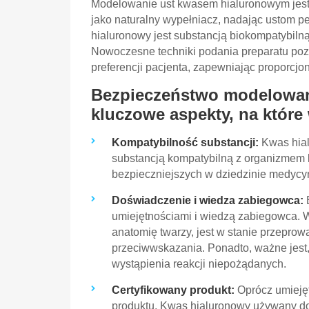
Modelowanie ust kwasem hialuronowym jest 
jako naturalny wypełniacz, nadając ustom peł
hialuronowy jest substancją biokompatybilną
Nowoczesne techniki podania preparatu poz
preferencji pacjenta, zapewniając proporcjon
Bezpieczeństwo modelowan
kluczowe aspekty, na które
Kompatybilność substancji:
Kwas hial
substancją kompatybilną z organizmem l
bezpieczniejszych w dziedzinie medycyn
Doświadczenie i wiedza zabiegowca:
B
umiejętnościami i wiedzą zabiegowca. W
anatomię twarzy, jest w stanie przepr
przeciwwskazania. Ponadto, ważne jest,
wystąpienia reakcji niepożądanych.
Certyfikowany produkt:
Oprócz umiejęt
produktu. Kwas hialuronowy używany do 