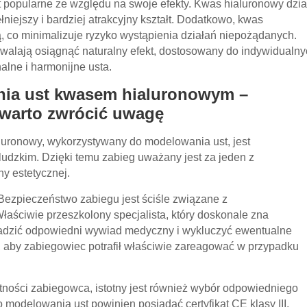
popularne ze względu na swoje efekty. Kwas hialuronowy dzia
niejszy i bardziej atrakcyjny kształt. Dodatkowo, kwas
, co minimalizuje ryzyko wystąpienia działań niepożądanych.
walają osiągnąć naturalny efekt, dostosowany do indywidualny
alne i harmonijne usta.
ia ust kwasem hialuronowym –
 warto zwrócić uwagę
uronowy, wykorzystywany do modelowania ust, jest
udzkim. Dzięki temu zabieg uważany jest za jeden z
y estetycznej.
ezpieczeństwo zabiegu jest ściśle związane z
łaściwie przeszkolony specjalista, który doskonale zna
owadzić odpowiedni wywiad medyczny i wykluczyć ewentualne
 aby zabiegowiec potrafił właściwie zareagować w przypadku
ności zabiegowca, istotny jest również wybór odpowiedniego
modelowania ust powinien posiadać certyfikat CE klasy III,