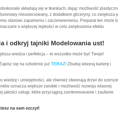
 doskonale układają się w tkankach, dając możliwość plastyczn
luronowy nieusieciowany, z dodatkiem gliceryny, co zwiększa 
emu stanowi zapalnemu i zaczerwienieniu. Preparat ten może b
iaczami o większej lepkości w celu zwiększenia efektu
 i odkryj tajniki Modelowania ust!
ększa wiedza i perfekcja – to wszystko może być Twoje!
Zapisz się na szkolenie już
TERAZ
! Zbuduj własną karierę i
ko wiedzę i umiejętności, ale również otwierają drzwi do szersz
ientów oznacza większe zarobki i możliwość rozwoju własnej
j jakości usługi, które przyciągną zainteresowanie i zaufanie
dziesz na sam szczyt!