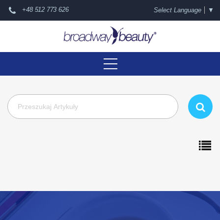
+48 512 773 626
Select Language
▼