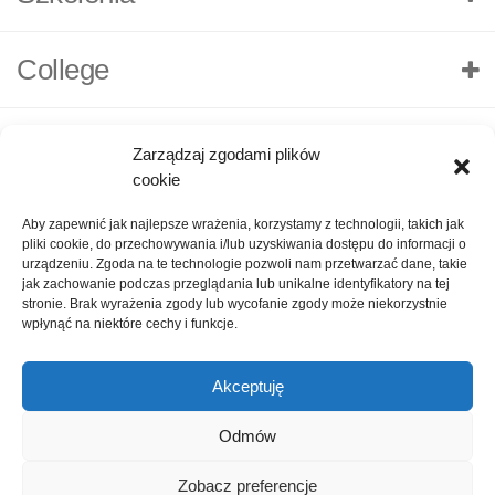
College
Zarządzaj zgodami plików
cookie
Aby zapewnić jak najlepsze wrażenia, korzystamy z technologii, takich jak
pliki cookie, do przechowywania i/lub uzyskiwania dostępu do informacji o
urządzeniu. Zgoda na te technologie pozwoli nam przetwarzać dane, takie
jak zachowanie podczas przeglądania lub unikalne identyfikatory na tej
stronie. Brak wyrażenia zgody lub wycofanie zgody może niekorzystnie
wpłynąć na niektóre cechy i funkcje.
Akceptuję
O nas
Polityka Prywatności
Kontakt
Zadaj pytanie
Odmów
Oceń nas!
1
Zobacz preferencje