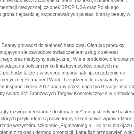
a. Wykładowca akademicki, trener biznesu, szkoleniowiec z
gmentacji medycznej, członek SPCP USA oraz Polskiego
 grona najbardziej rozpoznawalnych postaci branży beauty w
 Beauty prowadzi działalność handlową. Oferując produkty
ajmujących się zawodowo świadczeniem usług z zakresu
ntnego oraz medycyny estetycznej. Wiele produktów oferowany
p. wiodąca na polskim rynku linia kosmetyków opartych na
pochodzi także z własnego importu, jak np. urządzenie do
medycznej Permanent World. Urządzenie to uzyskało tytuł
uł Inspiracji Roku 2017 nadany przez magazyn Beauty Inspirati
eauty Award XVI Branżowych Targów Kosmetycznych w Katowica
gły rozwój i nieustanne doskonalenie”, nie jest jedynie hasłem
je, których przykładem są nowe formy szkoleniowe wprowadzone
zede wszystkim. szkolenie „Pigmentologia – kolor w makijażu
zkolenie z zakresu dermopigmentacji (kamuflaż przebarwień wok