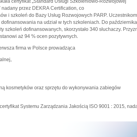
kała certyfikat „Standard Usługi Szkoleniowo-Rozwojowej
” nadany przez DEKRA Certification, co
ursów i szkoleń do Bazy Usług Rozwojowych PARP. Uczestnikom
dofinansowania na udział w tych szkoleniach. Do października
 szkoleń dofinansowanych, skorzystało 340 słuchaczy. Przyzn
o stanowi aż 94 % ocen pozytywnych.
ierwsza firma w Polsce prowadząca
alnej,
czną kosmetyków oraz sprzętu do wykonywania zabiegów
 certyfikat Systemu Zarządzania Jakością ISO 9001 : 2015, nad