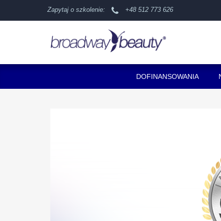
Zapytaj o szkolenie:
+48 512 773 626
DOFINANSOWANIA