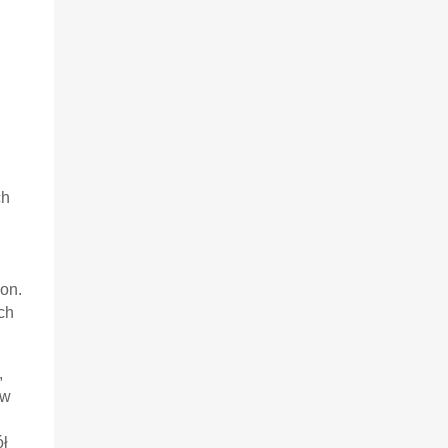
ch
on.
ch
,
 w
ół