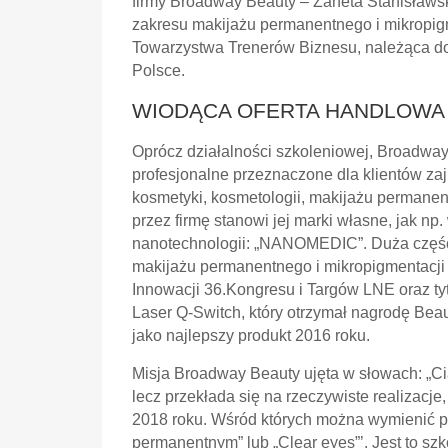
firmy Broadway Beauty – Żaneta Stanisławsk
zakresu makijażu permanentnego i mikropi
Towarzystwa Trenerów Biznesu, należąca do
Polsce.
WIODĄCA OFERTA HANDLOWA
Oprócz działalności szkoleniowej, Broadway
profesjonalne przeznaczone dla klientów z
kosmetyki, kosmetologii, makijażu permane
przez firmę stanowi jej marki własne, jak n
nanotechnologii: „NANOMEDIC”. Duża część 
makijażu permanentnego i mikropigmentacji 
Innowacji 36.Kongresu i Targów LNE oraz tyt
Laser Q-Switch, który otrzymał nagrodę B
jako najlepszy produkt 2016 roku.
Misja Broadway Beauty ujęta w słowach: „Cią
lecz przekłada się na rzeczywiste realizac
2018 roku. Wśród których można wymienić pr
permanentnym” lub „Clear eyes”’. Jest to s