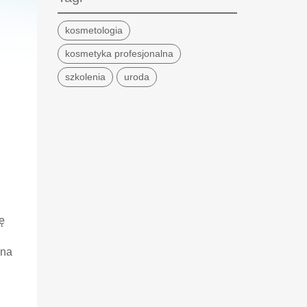
kosmetologia
kosmetyka profesjonalna
szkolenia
uroda
ę
 na