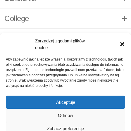
College
Zarządzaj zgodami plików
cookie
Aby zapewnić jak najlepsze wrażenia, korzystamy z technologii, takich jak
pliki cookie, do przechowywania i/lub uzyskiwania dostępu do informacji o
urządzeniu. Zgoda na te technologie pozwoli nam przetwarzać dane, takie
jak zachowanie podczas przeglądania lub unikalne identyfikatory na tej
stronie. Brak wyrażenia zgody lub wycofanie zgody może niekorzystnie
wpłynąć na niektóre cechy i funkcje.
Akceptuję
O nas
Polityka Prywatności
Kontakt
Zadaj pytanie
Odmów
Oceń nas!
1
Zobacz preferencje