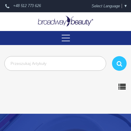
+48 512 773 626
Select Language
▼