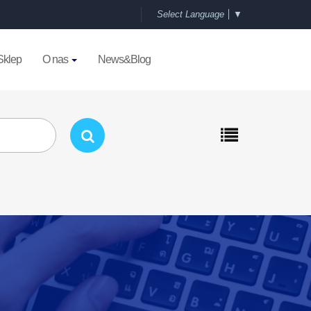
Select Language
▼
Sklep
O nas
News&Blog