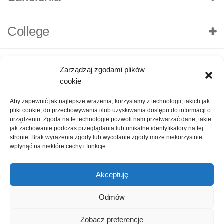
College
Zarządzaj zgodami plików
cookie
Aby zapewnić jak najlepsze wrażenia, korzystamy z technologii, takich jak
pliki cookie, do przechowywania i/lub uzyskiwania dostępu do informacji o
urządzeniu. Zgoda na te technologie pozwoli nam przetwarzać dane, takie
jak zachowanie podczas przeglądania lub unikalne identyfikatory na tej
stronie. Brak wyrażenia zgody lub wycofanie zgody może niekorzystnie
wpłynąć na niektóre cechy i funkcje.
Akceptuję
O nas
Polityka Prywatności
Kontakt
Zadaj pytanie
Odmów
Oceń nas!
1
Zobacz preferencje