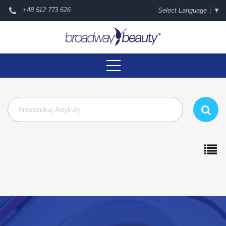
+48 512 773 626
Select Language
▼