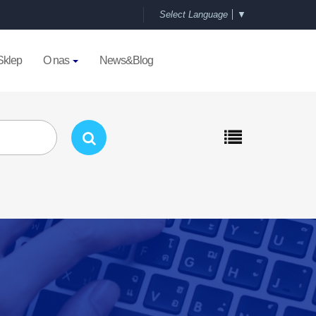
Select Language
▼
Sklep
O nas
News&Blog