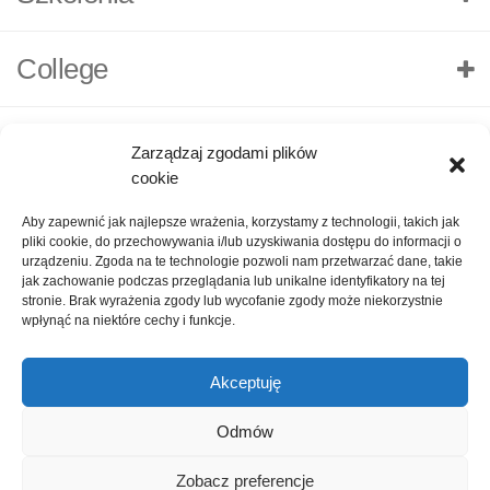
College
Zarządzaj zgodami plików
cookie
Aby zapewnić jak najlepsze wrażenia, korzystamy z technologii, takich jak
pliki cookie, do przechowywania i/lub uzyskiwania dostępu do informacji o
urządzeniu. Zgoda na te technologie pozwoli nam przetwarzać dane, takie
jak zachowanie podczas przeglądania lub unikalne identyfikatory na tej
stronie. Brak wyrażenia zgody lub wycofanie zgody może niekorzystnie
wpłynąć na niektóre cechy i funkcje.
Akceptuję
O nas
Polityka Prywatności
Kontakt
Zadaj pytanie
Odmów
Oceń nas!
1
Zobacz preferencje