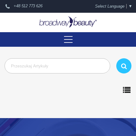
+48 512 773 626
Select Language
▼