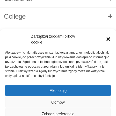
College
Zarządzaj zgodami plików
cookie
Aby zapewnić jak najlepsze wrażenia, korzystamy z technologii, takich jak
pliki cookie, do przechowywania i/lub uzyskiwania dostępu do informacji o
urządzeniu. Zgoda na te technologie pozwoli nam przetwarzać dane, takie
jak zachowanie podczas przeglądania lub unikalne identyfikatory na tej
stronie. Brak wyrażenia zgody lub wycofanie zgody może niekorzystnie
wpłynąć na niektóre cechy i funkcje.
Akceptuję
O nas
Polityka Prywatności
Kontakt
Zadaj pytanie
Odmów
Oceń nas!
1
Zobacz preferencje