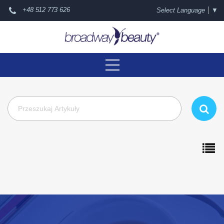
+48 512 773 626
Select Language
▼