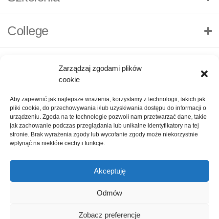
College
Zarządzaj zgodami plików
cookie
Aby zapewnić jak najlepsze wrażenia, korzystamy z technologii, takich jak
pliki cookie, do przechowywania i/lub uzyskiwania dostępu do informacji o
urządzeniu. Zgoda na te technologie pozwoli nam przetwarzać dane, takie
jak zachowanie podczas przeglądania lub unikalne identyfikatory na tej
stronie. Brak wyrażenia zgody lub wycofanie zgody może niekorzystnie
wpłynąć na niektóre cechy i funkcje.
Akceptuję
O nas
Polityka Prywatności
Kontakt
Zadaj pytanie
Odmów
Oceń nas!
1
Zobacz preferencje