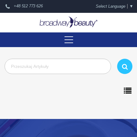
+48 512 773 626
Select Language
▼