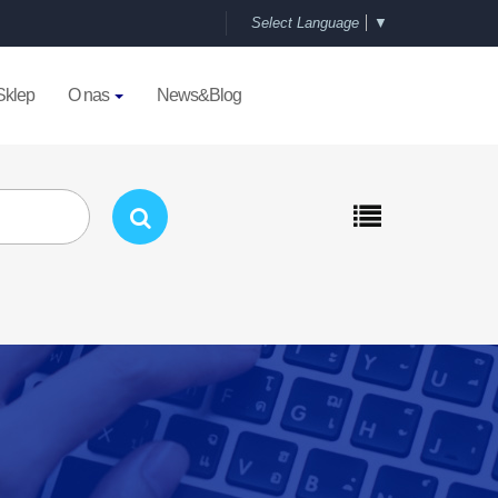
Select Language
▼
Sklep
O nas
News&Blog