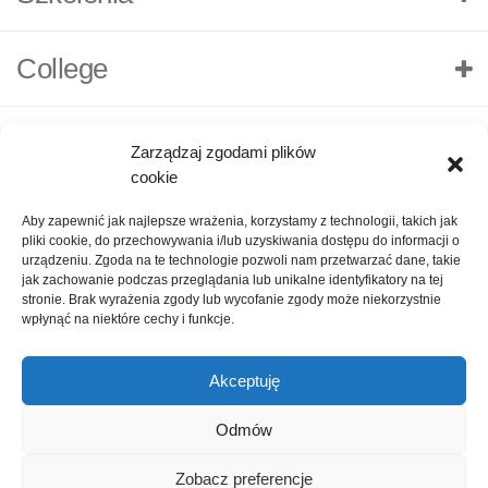
College
Zarządzaj zgodami plików
cookie
Aby zapewnić jak najlepsze wrażenia, korzystamy z technologii, takich jak
pliki cookie, do przechowywania i/lub uzyskiwania dostępu do informacji o
urządzeniu. Zgoda na te technologie pozwoli nam przetwarzać dane, takie
jak zachowanie podczas przeglądania lub unikalne identyfikatory na tej
stronie. Brak wyrażenia zgody lub wycofanie zgody może niekorzystnie
wpłynąć na niektóre cechy i funkcje.
Akceptuję
O nas
Polityka Prywatności
Kontakt
Zadaj pytanie
Odmów
Oceń nas!
1
Zobacz preferencje