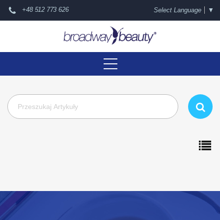
+48 512 773 626
Select Language
▼