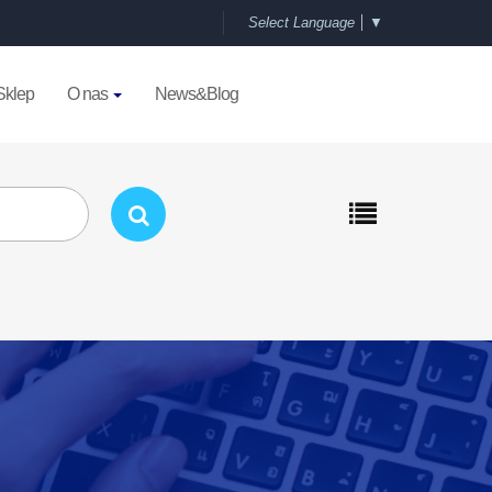
Select Language
▼
Sklep
O nas
News&Blog