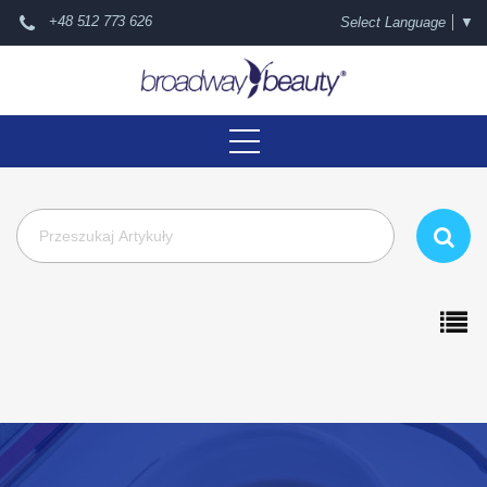
+48 512 773 626
Select Language
▼