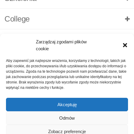
College
Zarządzaj zgodami plików
cookie
Aby zapewnić jak najlepsze wrażenia, korzystamy z technologii, takich jak
pliki cookie, do przechowywania i/lub uzyskiwania dostępu do informacji o
urządzeniu. Zgoda na te technologie pozwoli nam przetwarzać dane, takie
jak zachowanie podczas przeglądania lub unikalne identyfikatory na tej
stronie. Brak wyrażenia zgody lub wycofanie zgody może niekorzystnie
wpłynąć na niektóre cechy i funkcje.
Akceptuję
O nas
Polityka Prywatności
Kontakt
Zadaj pytanie
Odmów
Oceń nas!
1
Zobacz preferencje