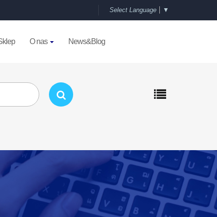
Select Language
▼
Sklep
O nas
News&Blog