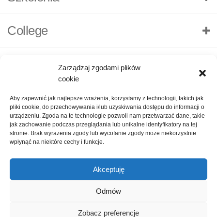
College
Zarządzaj zgodami plików
cookie
Aby zapewnić jak najlepsze wrażenia, korzystamy z technologii, takich jak
pliki cookie, do przechowywania i/lub uzyskiwania dostępu do informacji o
urządzeniu. Zgoda na te technologie pozwoli nam przetwarzać dane, takie
jak zachowanie podczas przeglądania lub unikalne identyfikatory na tej
stronie. Brak wyrażenia zgody lub wycofanie zgody może niekorzystnie
wpłynąć na niektóre cechy i funkcje.
Akceptuję
O nas
Polityka Prywatności
Kontakt
Zadaj pytanie
Odmów
Oceń nas!
1
Zobacz preferencje