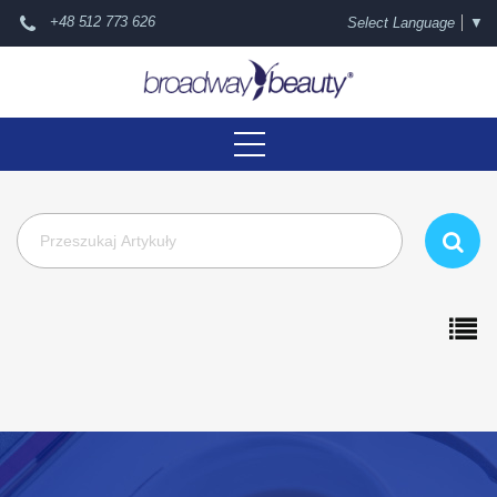
+48 512 773 626
Select Language
▼