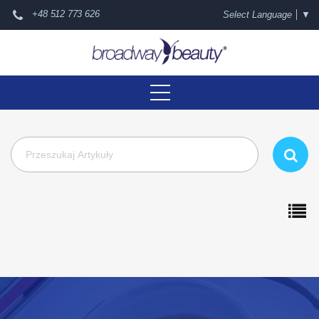
+48 512 773 626
Select Language
▼