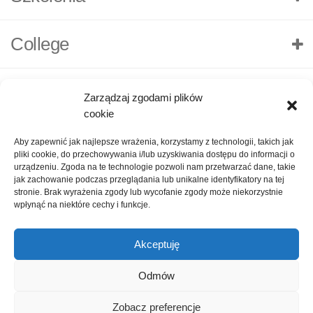
College
Zarządzaj zgodami plików
cookie
Aby zapewnić jak najlepsze wrażenia, korzystamy z technologii, takich jak
pliki cookie, do przechowywania i/lub uzyskiwania dostępu do informacji o
urządzeniu. Zgoda na te technologie pozwoli nam przetwarzać dane, takie
jak zachowanie podczas przeglądania lub unikalne identyfikatory na tej
stronie. Brak wyrażenia zgody lub wycofanie zgody może niekorzystnie
wpłynąć na niektóre cechy i funkcje.
Akceptuję
O nas
Polityka Prywatności
Kontakt
Zadaj pytanie
Odmów
Oceń nas!
1
Zobacz preferencje