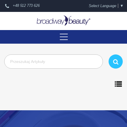
+48 512 773 626
Select Language
▼