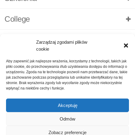
College
Zarządzaj zgodami plików
cookie
Aby zapewnić jak najlepsze wrażenia, korzystamy z technologii, takich jak
pliki cookie, do przechowywania i/lub uzyskiwania dostępu do informacji o
urządzeniu. Zgoda na te technologie pozwoli nam przetwarzać dane, takie
jak zachowanie podczas przeglądania lub unikalne identyfikatory na tej
stronie. Brak wyrażenia zgody lub wycofanie zgody może niekorzystnie
wpłynąć na niektóre cechy i funkcje.
Akceptuję
O nas
Polityka Prywatności
Kontakt
Zadaj pytanie
Odmów
Oceń nas!
1
Zobacz preferencje