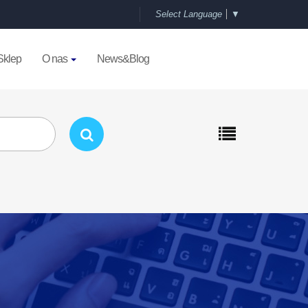
Select Language
▼
Sklep
O nas
News&Blog