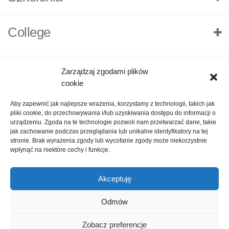
College
Zarządzaj zgodami plików
cookie
Aby zapewnić jak najlepsze wrażenia, korzystamy z technologii, takich jak
pliki cookie, do przechowywania i/lub uzyskiwania dostępu do informacji o
urządzeniu. Zgoda na te technologie pozwoli nam przetwarzać dane, takie
jak zachowanie podczas przeglądania lub unikalne identyfikatory na tej
stronie. Brak wyrażenia zgody lub wycofanie zgody może niekorzystnie
wpłynąć na niektóre cechy i funkcje.
Akceptuję
O nas
Polityka Prywatności
Kontakt
Zadaj pytanie
Odmów
Oceń nas!
1
Zobacz preferencje