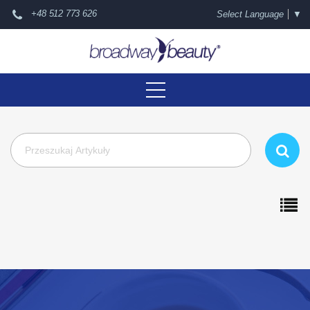
+48 512 773 626
Select Language
▼