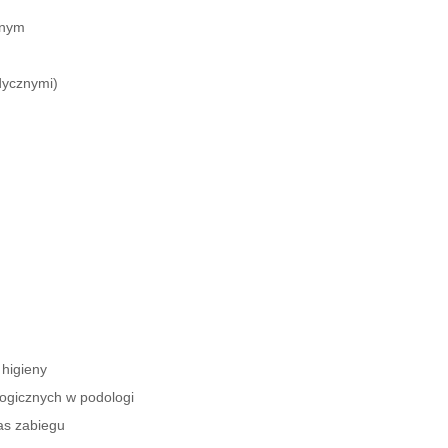
znym
dycznymi)
 higieny
ogicznych w podologi
as zabiegu