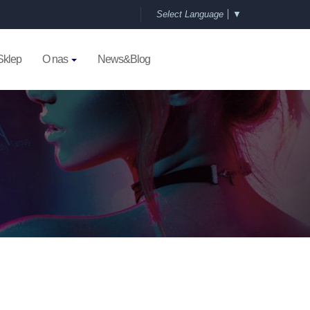
Select Language
▼
Sklep
O nas
News&Blog