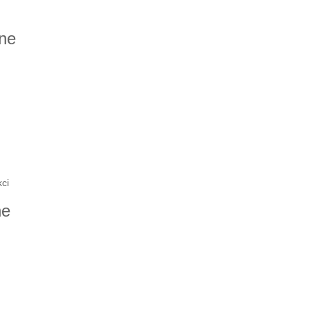
ne
ci
ne