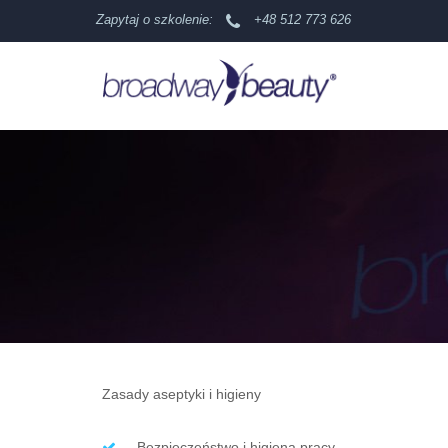
Zapytaj o szkolenie:
+48 512 773 626
Zasady aseptyki i higieny
Bezpieczeństwo i higiena pracy