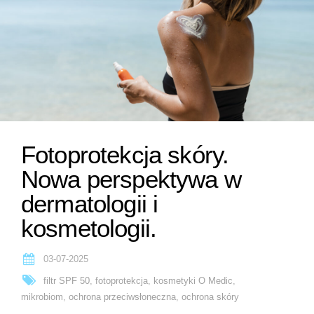
Fotoprotekcja skóry.
Nowa perspektywa w
dermatologii i
kosmetologii.
03-07-2025
filtr SPF 50
,
fotoprotekcja
,
kosmetyki O Medic
,
mikrobiom
,
ochrona przeciwsłoneczna
,
ochrona skóry