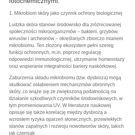
fotochemicznymi.
1. Mikrobiom skóry jako czynnik ochrony biologicznej
Ludzka skóra stanowi środowisko dla zróżnicowanej
społeczności mikroorganizmów – bakterii, grzybów,
wirusów i archeonów – określanych zbiorczo mianem
mikrobiomu. Ten złożony ekosystem pełni szereg
funkcji ochronnych, m.in. poprzez regulację
odpowiedzi immunologicznej, utrzymanie homeostazy
oraz wspieranie integralności bariery naskórkowej.
Zaburzenia składu mikrobiomu (tzw. dysbioza) mogą
skutkować osłabieniem mechanizmów obronnych
skóry, co wiąże się ze zwiększoną podatnością na
działanie szkodliwych czynników środowiskowych, w
tym promieniowania UV. W literaturze naukowej
opisuje się także korelację między dysbiozą a
wzrostem ryzyka oparzeń słonecznych, przewlekłych
stanów zapalnych i rozwoju nowotworów skóry, takich
jak czerniak.