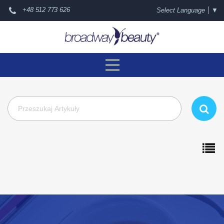
+48 512 773 626
Select Language
▼