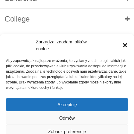
College
Zarządzaj zgodami plików
cookie
Aby zapewnić jak najlepsze wrażenia, korzystamy z technologii, takich jak
pliki cookie, do przechowywania i/lub uzyskiwania dostępu do informacji o
urządzeniu. Zgoda na te technologie pozwoli nam przetwarzać dane, takie
jak zachowanie podczas przeglądania lub unikalne identyfikatory na tej
stronie. Brak wyrażenia zgody lub wycofanie zgody może niekorzystnie
wpłynąć na niektóre cechy i funkcje.
Akceptuję
O nas
Polityka Prywatności
Kontakt
Zadaj pytanie
Odmów
Oceń nas!
1
Zobacz preferencje