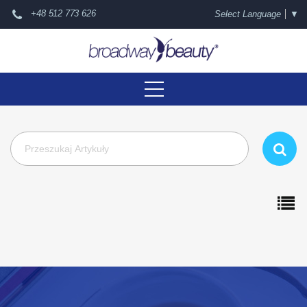
+48 512 773 626
Select Language
▼