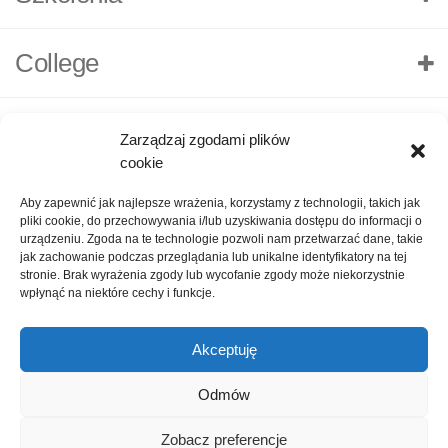
College
Zarządzaj zgodami plików
cookie
Aby zapewnić jak najlepsze wrażenia, korzystamy z technologii, takich jak
pliki cookie, do przechowywania i/lub uzyskiwania dostępu do informacji o
urządzeniu. Zgoda na te technologie pozwoli nam przetwarzać dane, takie
jak zachowanie podczas przeglądania lub unikalne identyfikatory na tej
stronie. Brak wyrażenia zgody lub wycofanie zgody może niekorzystnie
wpłynąć na niektóre cechy i funkcje.
Akceptuję
O nas
Polityka Prywatności
Kontakt
Zadaj pytanie
Odmów
Oceń nas!
1
Zobacz preferencje