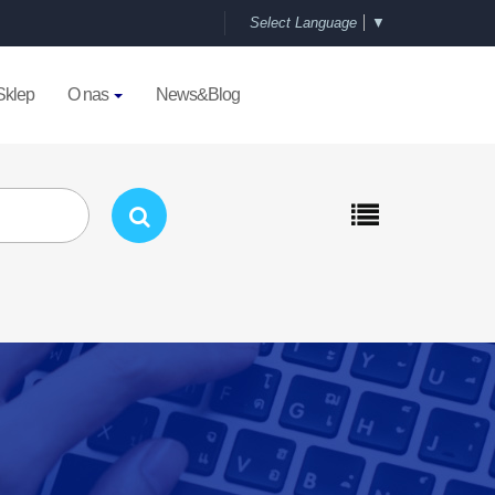
Select Language
▼
Sklep
O nas
News&Blog