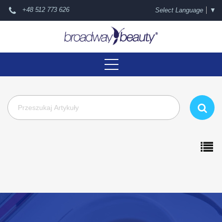
+48 512 773 626
Select Language
▼