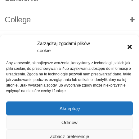
College
Zarządzaj zgodami plików
cookie
Aby zapewnić jak najlepsze wrażenia, korzystamy z technologii, takich jak
pliki cookie, do przechowywania i/lub uzyskiwania dostępu do informacji o
urządzeniu. Zgoda na te technologie pozwoli nam przetwarzać dane, takie
jak zachowanie podczas przeglądania lub unikalne identyfikatory na tej
stronie. Brak wyrażenia zgody lub wycofanie zgody może niekorzystnie
wpłynąć na niektóre cechy i funkcje.
Akceptuję
O nas
Polityka Prywatności
Kontakt
Zadaj pytanie
Odmów
Oceń nas!
1
Zobacz preferencje