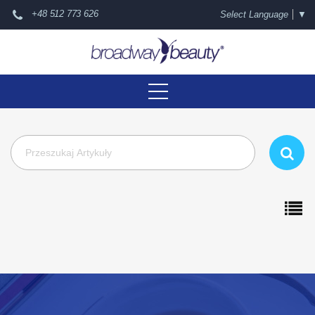
+48 512 773 626
Select Language
▼