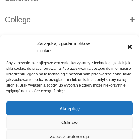
College
Zarządzaj zgodami plików
cookie
Aby zapewnić jak najlepsze wrażenia, korzystamy z technologii, takich jak
pliki cookie, do przechowywania i/lub uzyskiwania dostępu do informacji o
urządzeniu. Zgoda na te technologie pozwoli nam przetwarzać dane, takie
jak zachowanie podczas przeglądania lub unikalne identyfikatory na tej
stronie. Brak wyrażenia zgody lub wycofanie zgody może niekorzystnie
wpłynąć na niektóre cechy i funkcje.
Akceptuję
O nas
Polityka Prywatności
Kontakt
Zadaj pytanie
Odmów
Oceń nas!
1
Zobacz preferencje