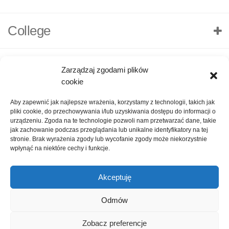
College
Zarządzaj zgodami plików
cookie
Aby zapewnić jak najlepsze wrażenia, korzystamy z technologii, takich jak
pliki cookie, do przechowywania i/lub uzyskiwania dostępu do informacji o
urządzeniu. Zgoda na te technologie pozwoli nam przetwarzać dane, takie
jak zachowanie podczas przeglądania lub unikalne identyfikatory na tej
stronie. Brak wyrażenia zgody lub wycofanie zgody może niekorzystnie
wpłynąć na niektóre cechy i funkcje.
Akceptuję
O nas
Polityka Prywatności
Kontakt
Zadaj pytanie
Odmów
Oceń nas!
1
Zobacz preferencje